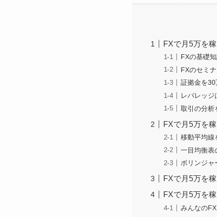
FXで月5万を
FXの基礎
FXのセミ
証拠金を3
レバレッジ
取引の分析
FXで月5万を
移動平均線
一目均衡表
ボリンジャ
FXで月5万を
FXで月5万を
みんなのFX