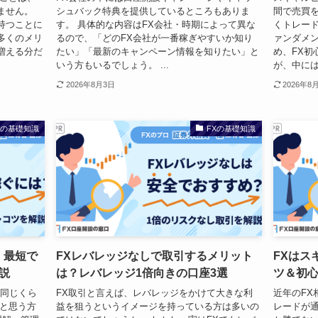
ません。
シュバック特典を提供しているところもありま
間で売買
持つことに
す。 具体的な内容はFX会社・時期によって異な
くトレード
多くのメリ
るので、「どのFX会社が一番稼ぎやすいか知り
ァンダメ
増える分だ
たい」「最新のキャンペーン情報を知りたい」と
め、FX初
いう方もいるでしょう。 ...
が、中には
2026年8月3日
2026年8
Xの基礎知識
FXの基礎知識
！最短で
FXレバレッジなしで取引するメリット
FXはス
説
は？レバレッジ1倍向きの口座3選
ツ＆初
と同じくら
FX取引と言えば、レバレッジをかけて大きな利
近年のFX
」と思う方
益を狙うというイメージを持っている方は多いの
レードが