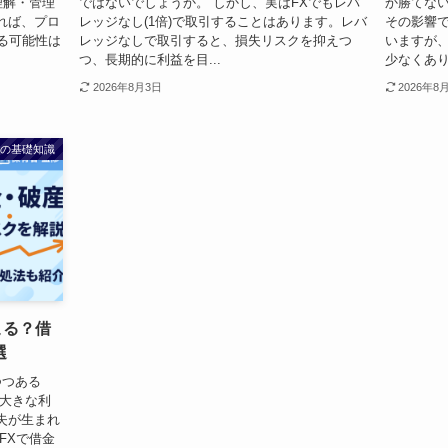
理解・管理
ではないでしょうか。 しかし、実はFXでもレバ
か勝てな
れば、プロ
レッジなし(1倍)で取引することはあります。レバ
その影響
る可能性は
レッジなしで取引すると、損失リスクを抑えつ
いますが
つ、長期的に利益を目...
少なくあり
2026年8月3日
2026年8
Xの基礎知識
こる？借
選
つつある
て大きな利
失が生まれ
FXで借金