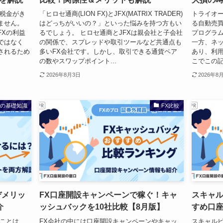
い税金がき
「ヒロセ通商(LION FX)とJFX(MATRIX TRADER)
トライオー
ません。
はどっちがいいの？」といった悩みを持つ方もい
る自動売買
FXの利益
るでしょう。 ヒロセ通商とJFXは親会社と子会社
プログラ
ではなく
の関係で、スプレッドや取引ツールなど共通点も
一方、ネ
されるため
多いFX会社です。しかし、取引できる通貨ペア
あり、利用
の数やスワップポイント...
こでこの記事
2026年8月3日
2026年8
Xの基礎知識
FX比較
デメリッ
FX口座開設キャンペーンで稼ぐ！キャ
スキャル
介
ッシュバックを10社比較【8月版】
すめ口
ることは、
FX会社の中には口座開設キャンペーンやキャッ
スキャル