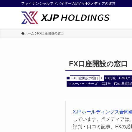
ファイナンシャルアドバイザーの紹介やFXメディアの運営
ホーム
FX口座開設の窓口
FX口座開設の窓口
FX口座開設の窓口
FX比較
GMOク
マネーパートナーズ
IG証券
FXの基礎知
XJPホールディングス合同
しています。当メディアは
評判・口コミ記事、FXの