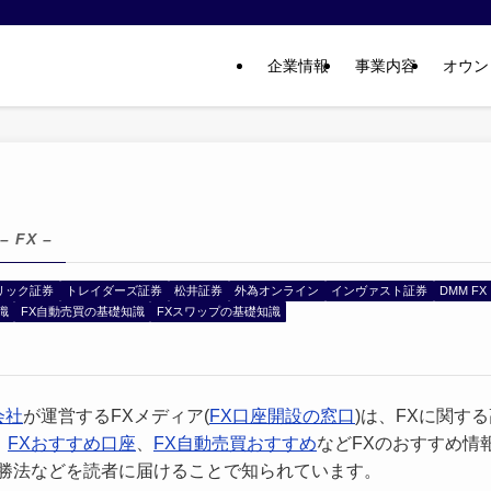
企業情報
事業内容
オウン
– FX –
リック証券
トレイダーズ証券
松井証券
外為オンライン
インヴァスト証券
DMM FX
識
FX自動売買の基礎知識
FXスワップの基礎知識
会社
が運営するFXメディア(
FX口座開設の窓口
)は、FXに関す
、
FXおすすめ口座
、
FX自動売買おすすめ
などFXのおすすめ情
必勝法などを読者に届けることで知られています。