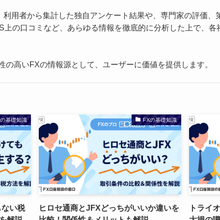
、利用者から集計した独自アンケート結果や、専門家の評価、
NS上の口コミなど、あらゆる情報を徹底的に分析した上で、各
頼性の高いFXの情報源として、ユーザーに価値を提供します。
Xの基礎知識
FXの基礎知識
もない税
ヒロセ通商とJFXどっちがいいか違いを
トライオ
を解説
比較！関係性＆メリットも解説
大損の