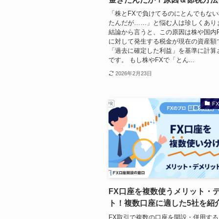
「株とFXで負けてるのにとんでもな
たんだが……」と悩む人は珍しくあり
結論から言うと、この原因は株や国内
に対して発生する税金が現在の資産額
「過去に確定した利益」を基準に計算
です。 もし株やFXで「とん...
2026年2月23日
F
FX口座を複数使うメリット・
ト！複数口座に適した5社を紹
FX取引で複数の口座を開設・併用す