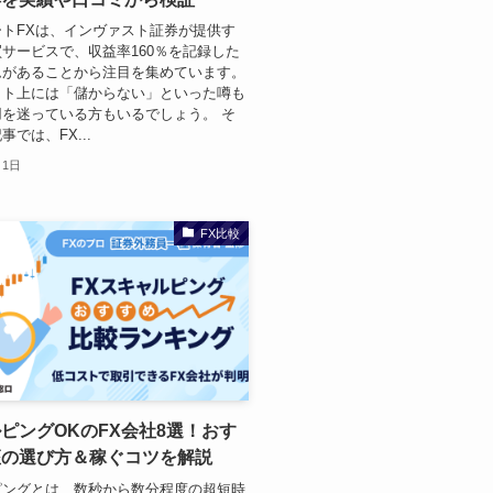
トFXは、インヴァスト証券が提供す
サービスで、収益率160％を記録した
ムがあることから注目を集めています。
ット上には「儲からない」といった噂も
を迷っている方もいるでしょう。 そ
では、FX...
月1日
FX比較
ピングOKのFX会社8選！おす
座の選び方＆稼ぐコツを解説
ピングとは、数秒から数分程度の超短時